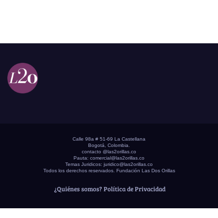
Calle 98a # 51-69 La Castellana
Bogotá, Colombia.
contacto @las2orillas.co
Pauta:
comercial@las2orillas.co
Temas Juridicos:
juridico@las2orillas.co
Todos los derechos reservados. Fundación Las Dos Orillas
¿Quiénes somos?
Política de Privacidad