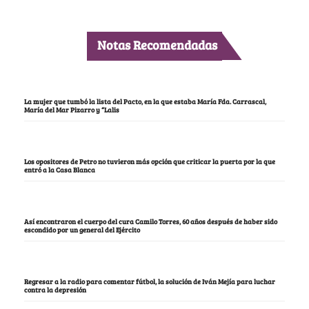
Notas Recomendadas
La mujer que tumbó la lista del Pacto, en la que estaba María Fda. Carrascal,
María del Mar Pizarro y “Lalis
Los opositores de Petro no tuvieron más opción que criticar la puerta por la que
entró a la Casa Blanca
Así encontraron el cuerpo del cura Camilo Torres, 60 años después de haber sido
escondido por un general del Ejército
Regresar a la radio para comentar fútbol, la solución de Iván Mejía para luchar
contra la depresión