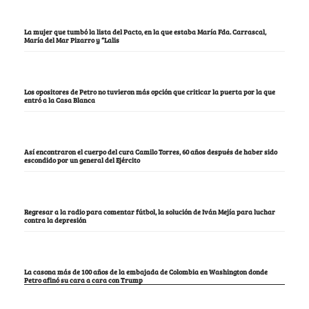
La mujer que tumbó la lista del Pacto, en la que estaba María Fda. Carrascal,
María del Mar Pizarro y “Lalis
Los opositores de Petro no tuvieron más opción que criticar la puerta por la que
entró a la Casa Blanca
Así encontraron el cuerpo del cura Camilo Torres, 60 años después de haber sido
escondido por un general del Ejército
Regresar a la radio para comentar fútbol, la solución de Iván Mejía para luchar
contra la depresión
La casona más de 100 años de la embajada de Colombia en Washington donde
Petro afinó su cara a cara con Trump