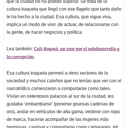
p
o
I
s
que la ciudad no ha podido superar. Se trata de la
p
k
n
cultura traqueta que llegó con ese flagelo que tanto daño
le ha hecho a la ciudad. Esa cultura, que sigue viva,
implica un modo de vivir, de actuar, de relacionarse con
la gente, de hacer negocios y política.
Cali-Bogotá, un tour por el subdesarrollo y
Lea también:
la corrupción
Esa cultura traqueta permeó a otros sectores de la
sociedad y muchos caleños que no tenían que ver con el
narcotráfico comenzaron a comportarse como tales.
Vivían en ostentosos palacios al sur de la ciudad, les
gustaba ‘embambarse’ (ponerse gruesas cadenas de
oro), andar en vehículos de alta gama, vestirse con ropa
de marca, hacerse acompañar de las mujeres más
hermosas, caminar y comportarse como camajanes, etc.