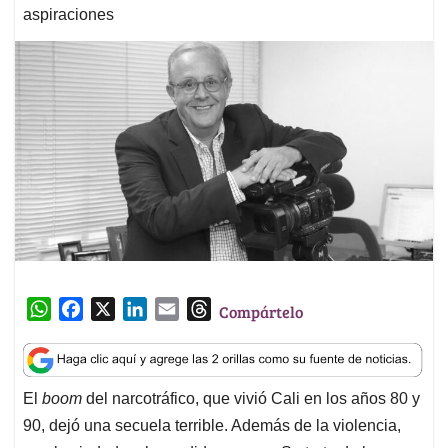
aspiraciones
W
F
X
L
E
T
Compártelo
h
a
i
m
h
a
c
n
a
r
t
e
k
i
e
El
boom
del narcotráfico, que vivió Cali en los años 80 y
s
b
e
l
a
90, dejó una secuela terrible. Además de la violencia,
A
o
d
d