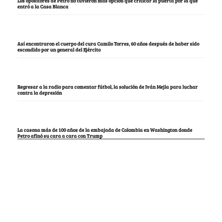
Los opositores de Petro no tuvieron más opción que criticar la puerta por la que
entró a la Casa Blanca
Así encontraron el cuerpo del cura Camilo Torres, 60 años después de haber sido
escondido por un general del Ejército
Regresar a la radio para comentar fútbol, la solución de Iván Mejía para luchar
contra la depresión
La casona más de 100 años de la embajada de Colombia en Washington donde
Petro afinó su cara a cara con Trump