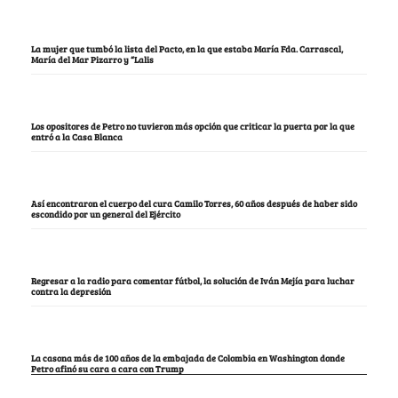
La mujer que tumbó la lista del Pacto, en la que estaba María Fda. Carrascal,
María del Mar Pizarro y “Lalis
Los opositores de Petro no tuvieron más opción que criticar la puerta por la que
entró a la Casa Blanca
Así encontraron el cuerpo del cura Camilo Torres, 60 años después de haber sido
escondido por un general del Ejército
Regresar a la radio para comentar fútbol, la solución de Iván Mejía para luchar
contra la depresión
La casona más de 100 años de la embajada de Colombia en Washington donde
Petro afinó su cara a cara con Trump