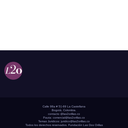
Calle 98a # 51-69 La Castellana
Bogotá, Colombia.
contacto @las2orillas.co
Pauta:
comercial@las2orillas.co
Temas Juridicos:
juridico@las2orillas.co
Todos los derechos reservados. Fundación Las Dos Orillas