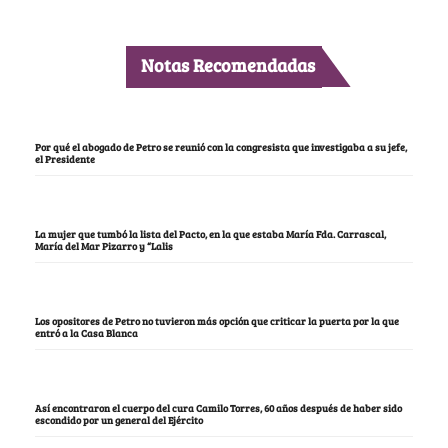
Notas Recomendadas
Por qué el abogado de Petro se reunió con la congresista que investigaba a su jefe,
el Presidente
La mujer que tumbó la lista del Pacto, en la que estaba María Fda. Carrascal,
María del Mar Pizarro y “Lalis
Los opositores de Petro no tuvieron más opción que criticar la puerta por la que
entró a la Casa Blanca
Así encontraron el cuerpo del cura Camilo Torres, 60 años después de haber sido
escondido por un general del Ejército