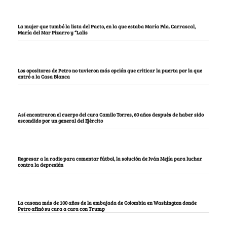
La mujer que tumbó la lista del Pacto, en la que estaba María Fda. Carrascal,
María del Mar Pizarro y “Lalis
Los opositores de Petro no tuvieron más opción que criticar la puerta por la que
entró a la Casa Blanca
Así encontraron el cuerpo del cura Camilo Torres, 60 años después de haber sido
escondido por un general del Ejército
Regresar a la radio para comentar fútbol, la solución de Iván Mejía para luchar
contra la depresión
La casona más de 100 años de la embajada de Colombia en Washington donde
Petro afinó su cara a cara con Trump