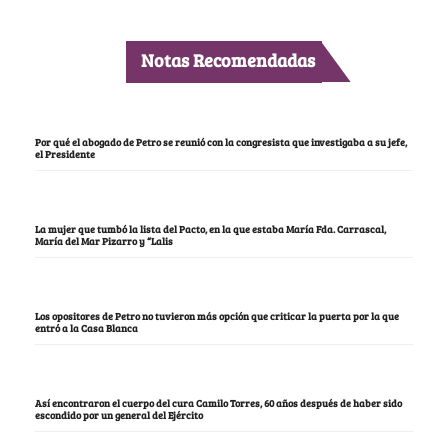
Notas Recomendadas
Por qué el abogado de Petro se reunió con la congresista que investigaba a su jefe,
el Presidente
La mujer que tumbó la lista del Pacto, en la que estaba María Fda. Carrascal,
María del Mar Pizarro y “Lalis
Los opositores de Petro no tuvieron más opción que criticar la puerta por la que
entró a la Casa Blanca
Así encontraron el cuerpo del cura Camilo Torres, 60 años después de haber sido
escondido por un general del Ejército