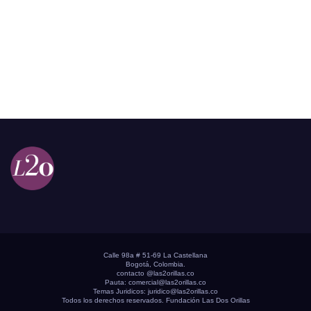
Calle 98a # 51-69 La Castellana
Bogotá, Colombia.
contacto @las2orillas.co
Pauta:
comercial@las2orillas.co
Temas Juridicos:
juridico@las2orillas.co
Todos los derechos reservados. Fundación Las Dos Orillas