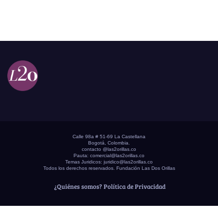
Calle 98a # 51-69 La Castellana
Bogotá, Colombia.
contacto @las2orillas.co
Pauta:
comercial@las2orillas.co
Temas Juridicos:
juridico@las2orillas.co
Todos los derechos reservados. Fundación Las Dos Orillas
¿Quiénes somos?
Política de Privacidad