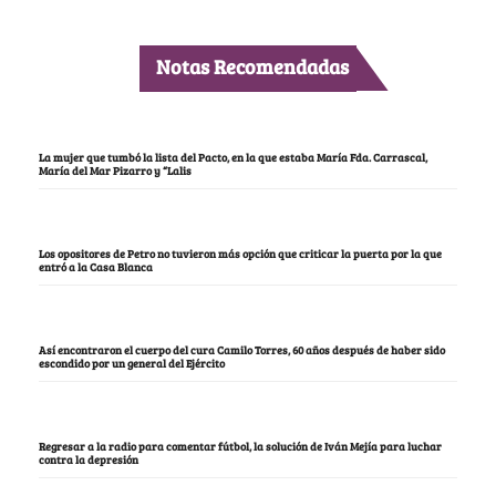
Notas Recomendadas
La mujer que tumbó la lista del Pacto, en la que estaba María Fda. Carrascal,
María del Mar Pizarro y “Lalis
Los opositores de Petro no tuvieron más opción que criticar la puerta por la que
entró a la Casa Blanca
Así encontraron el cuerpo del cura Camilo Torres, 60 años después de haber sido
escondido por un general del Ejército
Regresar a la radio para comentar fútbol, la solución de Iván Mejía para luchar
contra la depresión