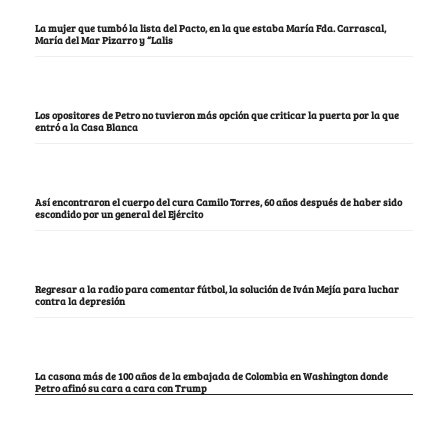
La mujer que tumbó la lista del Pacto, en la que estaba María Fda. Carrascal,
María del Mar Pizarro y “Lalis
Los opositores de Petro no tuvieron más opción que criticar la puerta por la que
entró a la Casa Blanca
Así encontraron el cuerpo del cura Camilo Torres, 60 años después de haber sido
escondido por un general del Ejército
Regresar a la radio para comentar fútbol, la solución de Iván Mejía para luchar
contra la depresión
La casona más de 100 años de la embajada de Colombia en Washington donde
Petro afinó su cara a cara con Trump