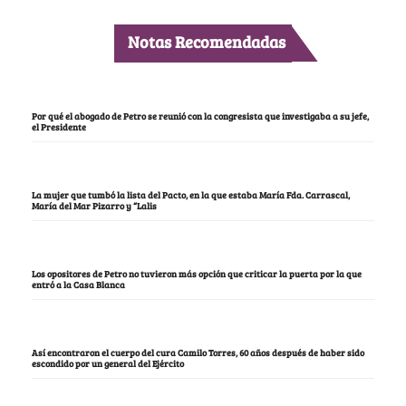
Notas Recomendadas
Por qué el abogado de Petro se reunió con la congresista que investigaba a su jefe,
el Presidente
La mujer que tumbó la lista del Pacto, en la que estaba María Fda. Carrascal,
María del Mar Pizarro y “Lalis
Los opositores de Petro no tuvieron más opción que criticar la puerta por la que
entró a la Casa Blanca
Así encontraron el cuerpo del cura Camilo Torres, 60 años después de haber sido
escondido por un general del Ejército