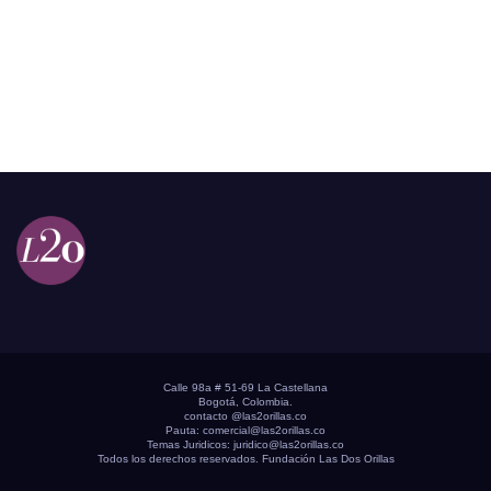
Calle 98a # 51-69 La Castellana
Bogotá, Colombia.
contacto @las2orillas.co
Pauta:
comercial@las2orillas.co
Temas Juridicos:
juridico@las2orillas.co
Todos los derechos reservados. Fundación Las Dos Orillas