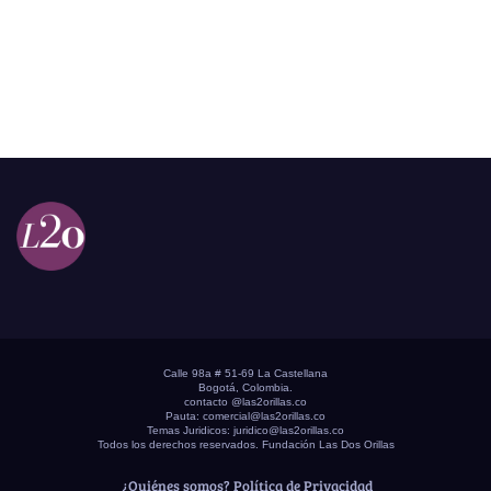
Calle 98a # 51-69 La Castellana
Bogotá, Colombia.
contacto @las2orillas.co
Pauta:
comercial@las2orillas.co
Temas Juridicos:
juridico@las2orillas.co
Todos los derechos reservados. Fundación Las Dos Orillas
¿Quiénes somos?
Política de Privacidad