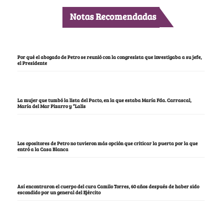
Notas Recomendadas
Por qué el abogado de Petro se reunió con la congresista que investigaba a su jefe,
el Presidente
La mujer que tumbó la lista del Pacto, en la que estaba María Fda. Carrascal,
María del Mar Pizarro y “Lalis
Los opositores de Petro no tuvieron más opción que criticar la puerta por la que
entró a la Casa Blanca
Así encontraron el cuerpo del cura Camilo Torres, 60 años después de haber sido
escondido por un general del Ejército