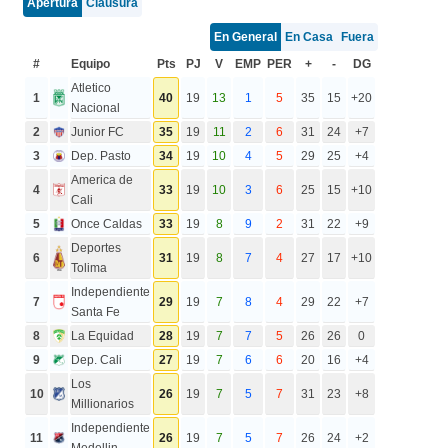
Apertura
Clausura
En General
En Casa
Fuera
#
Equipo
Pts
PJ
V
EMP
PER
+
-
DG
Atletico
1
40
19
13
1
5
35
15
+20
Nacional
2
Junior FC
35
19
11
2
6
31
24
+7
3
Dep. Pasto
34
19
10
4
5
29
25
+4
America de
4
33
19
10
3
6
25
15
+10
Cali
5
Once Caldas
33
19
8
9
2
31
22
+9
Deportes
6
31
19
8
7
4
27
17
+10
Tolima
Independiente
7
29
19
7
8
4
29
22
+7
Santa Fe
8
La Equidad
28
19
7
7
5
26
26
0
9
Dep. Cali
27
19
7
6
6
20
16
+4
Los
10
26
19
7
5
7
31
23
+8
Millionarios
Independiente
11
26
19
7
5
7
26
24
+2
Medellin