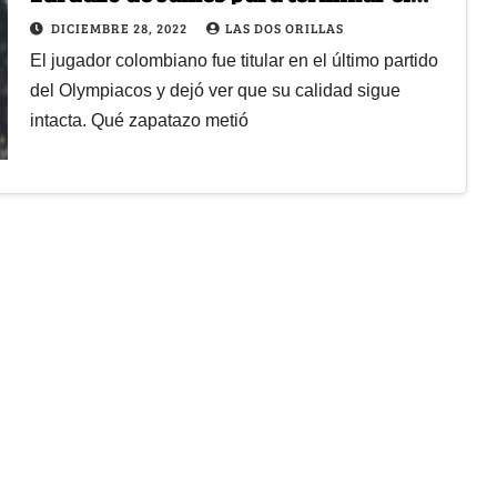
2022 con un golazo de antología
DICIEMBRE 28, 2022
LAS DOS ORILLAS
El jugador colombiano fue titular en el último partido
del Olympiacos y dejó ver que su calidad sigue
intacta. Qué zapatazo metió