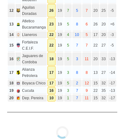
Aguilas
12
26
19
7
5
7
20
25
-5
Doradas
Atletico
13
23
19
5
8
6
26
20
+6
Bucaramanga
14
Llaneros
22
19
4
10
5
17
20
-3
Fortaleza
15
22
19
5
7
7
22
27
-5
C.E.I.F.
Jaguares de
16
18
19
5
3
11
20
33
-13
Cordoba
Alianza
17
17
19
3
8
8
13
27
-14
Petrolera
18
Boyaca Chico
17
19
5
2
12
15
32
-17
19
Cucuta
16
19
3
7
9
22
35
-13
20
Dep. Pereira
10
19
1
7
11
15
32
-17