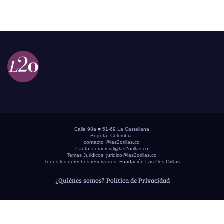
Calle 98a # 51-69 La Castellana
Bogotá, Colombia.
contacto @las2orillas.co
Pauta:
comercial@las2orillas.co
Temas Juridicos:
juridico@las2orillas.co
Todos los derechos reservados. Fundación Las Dos Orillas
¿Quiénes somos?
Política de Privacidad