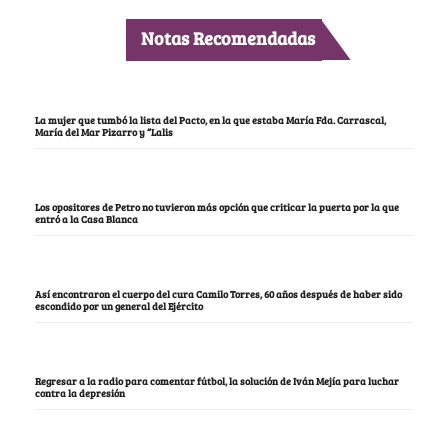
Notas Recomendadas
La mujer que tumbó la lista del Pacto, en la que estaba María Fda. Carrascal,
María del Mar Pizarro y “Lalis
Los opositores de Petro no tuvieron más opción que criticar la puerta por la que
entró a la Casa Blanca
Así encontraron el cuerpo del cura Camilo Torres, 60 años después de haber sido
escondido por un general del Ejército
Regresar a la radio para comentar fútbol, la solución de Iván Mejía para luchar
contra la depresión