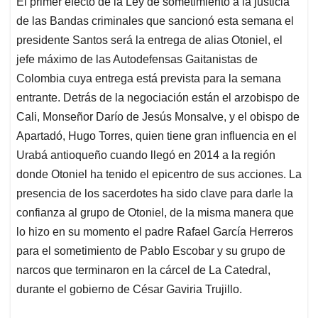
El primer efecto de la Ley de sometimiento a la justicia
s
b
e
l
a
de las Bandas criminales que sancionó esta semana el
A
o
d
d
p
o
I
s
presidente Santos será la entrega de alias Otoniel, el
p
k
n
jefe máximo de las Autodefensas Gaitanistas de
Colombia cuya entrega está prevista para la semana
entrante. Detrás de la negociación están el arzobispo de
Cali, Monseñor Darío de Jesús Monsalve, y el obispo de
Apartadó, Hugo Torres, quien tiene gran influencia en el
Urabá antioqueño cuando llegó en 2014 a la región
donde Otoniel ha tenido el epicentro de sus acciones. La
presencia de los sacerdotes ha sido clave para darle la
confianza al grupo de Otoniel, de la misma manera que
lo hizo en su momento el padre Rafael García Herreros
para el sometimiento de Pablo Escobar y su grupo de
narcos que terminaron en la cárcel de La Catedral,
durante el gobierno de César Gaviria Trujillo.