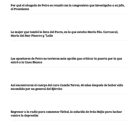
Por qué el abogado de Petro se reunió con la congresista que investigaba a su jefe,
el Presidente
La mujer que tumbó la lista del Pacto, en la que estaba María Fda. Carrascal,
María del Mar Pizarro y “Lalis
Los opositores de Petro no tuvieron más opción que criticar la puerta por la que
entró a la Casa Blanca
Así encontraron el cuerpo del cura Camilo Torres, 60 años después de haber sido
escondido por un general del Ejército
Regresar a la radio para comentar fútbol, la solución de Iván Mejía para luchar
contra la depresión