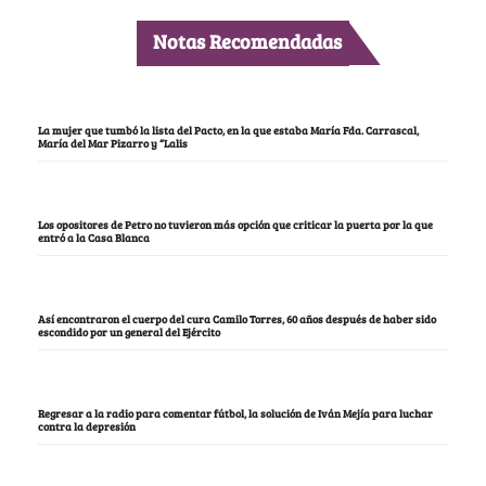
Notas Recomendadas
La mujer que tumbó la lista del Pacto, en la que estaba María Fda. Carrascal,
María del Mar Pizarro y “Lalis
Los opositores de Petro no tuvieron más opción que criticar la puerta por la que
entró a la Casa Blanca
Así encontraron el cuerpo del cura Camilo Torres, 60 años después de haber sido
escondido por un general del Ejército
Regresar a la radio para comentar fútbol, la solución de Iván Mejía para luchar
contra la depresión