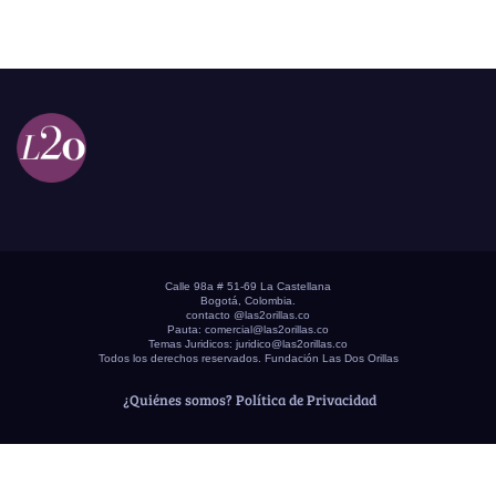
Calle 98a # 51-69 La Castellana
Bogotá, Colombia.
contacto @las2orillas.co
Pauta:
comercial@las2orillas.co
Temas Juridicos:
juridico@las2orillas.co
Todos los derechos reservados. Fundación Las Dos Orillas
¿Quiénes somos?
Política de Privacidad