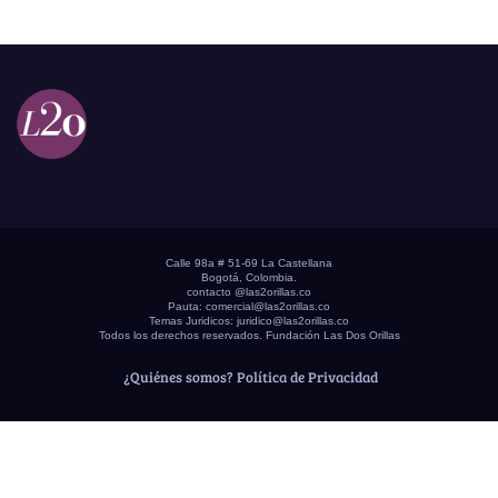
Calle 98a # 51-69 La Castellana
Bogotá, Colombia.
contacto @las2orillas.co
Pauta:
comercial@las2orillas.co
Temas Juridicos:
juridico@las2orillas.co
Todos los derechos reservados. Fundación Las Dos Orillas
¿Quiénes somos?
Política de Privacidad