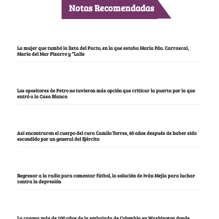
Notas Recomendadas
La mujer que tumbó la lista del Pacto, en la que estaba María Fda. Carrascal,
María del Mar Pizarro y “Lalis
Los opositores de Petro no tuvieron más opción que criticar la puerta por la que
entró a la Casa Blanca
Así encontraron el cuerpo del cura Camilo Torres, 60 años después de haber sido
escondido por un general del Ejército
Regresar a la radio para comentar fútbol, la solución de Iván Mejía para luchar
contra la depresión
La casona más de 100 años de la embajada de Colombia en Washington donde