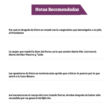
Notas Recomendadas
Por qué el abogado de Petro se reunió con la congresista que investigaba a su jefe,
el Presidente
La mujer que tumbó la lista del Pacto, en la que estaba María Fda. Carrascal,
María del Mar Pizarro y “Lalis
Los opositores de Petro no tuvieron más opción que criticar la puerta por la que
entró a la Casa Blanca
Así encontraron el cuerpo del cura Camilo Torres, 60 años después de haber sido
escondido por un general del Ejército