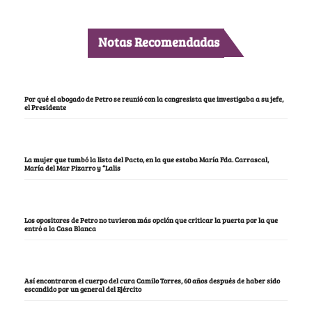
Notas Recomendadas
Por qué el abogado de Petro se reunió con la congresista que investigaba a su jefe,
el Presidente
La mujer que tumbó la lista del Pacto, en la que estaba María Fda. Carrascal,
María del Mar Pizarro y “Lalis
Los opositores de Petro no tuvieron más opción que criticar la puerta por la que
entró a la Casa Blanca
Así encontraron el cuerpo del cura Camilo Torres, 60 años después de haber sido
escondido por un general del Ejército