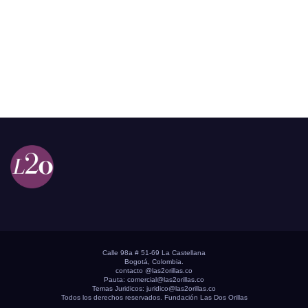
Calle 98a # 51-69 La Castellana
Bogotá, Colombia.
contacto @las2orillas.co
Pauta:
comercial@las2orillas.co
Temas Juridicos:
juridico@las2orillas.co
Todos los derechos reservados. Fundación Las Dos Orillas