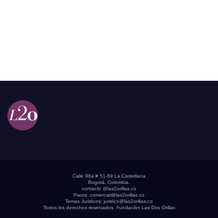
Calle 98a # 51-69 La Castellana
Bogotá, Colombia.
contacto @las2orillas.co
Pauta:
comercial@las2orillas.co
Temas Juridicos:
juridico@las2orillas.co
Todos los derechos reservados. Fundación Las Dos Orillas