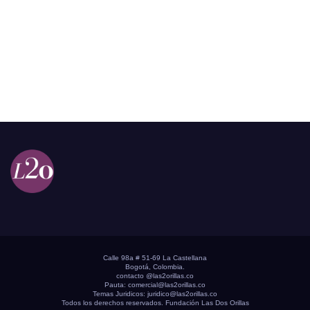
Calle 98a # 51-69 La Castellana
Bogotá, Colombia.
contacto @las2orillas.co
Pauta:
comercial@las2orillas.co
Temas Juridicos:
juridico@las2orillas.co
Todos los derechos reservados. Fundación Las Dos Orillas