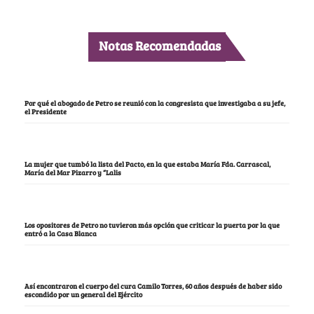
Notas Recomendadas
Por qué el abogado de Petro se reunió con la congresista que investigaba a su jefe,
el Presidente
La mujer que tumbó la lista del Pacto, en la que estaba María Fda. Carrascal,
María del Mar Pizarro y “Lalis
Los opositores de Petro no tuvieron más opción que criticar la puerta por la que
entró a la Casa Blanca
Así encontraron el cuerpo del cura Camilo Torres, 60 años después de haber sido
escondido por un general del Ejército