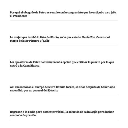
Por qué el abogado de Petro se reunió con la congresista que investigaba a su jefe,
el Presidente
La mujer que tumbó la lista del Pacto, en la que estaba María Fda. Carrascal,
María del Mar Pizarro y “Lalis
Los opositores de Petro no tuvieron más opción que criticar la puerta por la que
entró a la Casa Blanca
Así encontraron el cuerpo del cura Camilo Torres, 60 años después de haber sido
escondido por un general del Ejército
Regresar a la radio para comentar fútbol, la solución de Iván Mejía para luchar
contra la depresión