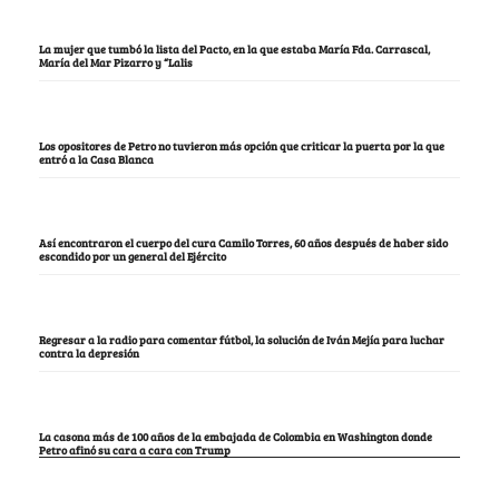
La mujer que tumbó la lista del Pacto, en la que estaba María Fda. Carrascal,
María del Mar Pizarro y “Lalis
Los opositores de Petro no tuvieron más opción que criticar la puerta por la que
entró a la Casa Blanca
Así encontraron el cuerpo del cura Camilo Torres, 60 años después de haber sido
escondido por un general del Ejército
Regresar a la radio para comentar fútbol, la solución de Iván Mejía para luchar
contra la depresión
La casona más de 100 años de la embajada de Colombia en Washington donde
Petro afinó su cara a cara con Trump