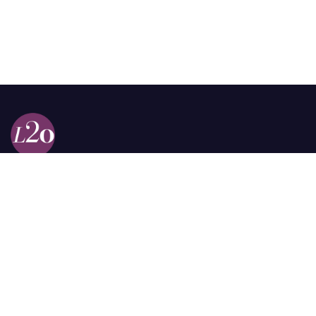
Calle 98a # 51-69 La Castellana
Bogotá, Colombia.
contacto @las2orillas.co
Pauta:
comercial@las2orillas.co
Temas Juridicos:
juridico@las2orillas.co
Todos los derechos reservados. Fundación Las Dos Orillas
¿Quiénes somos?
Política de Privacidad