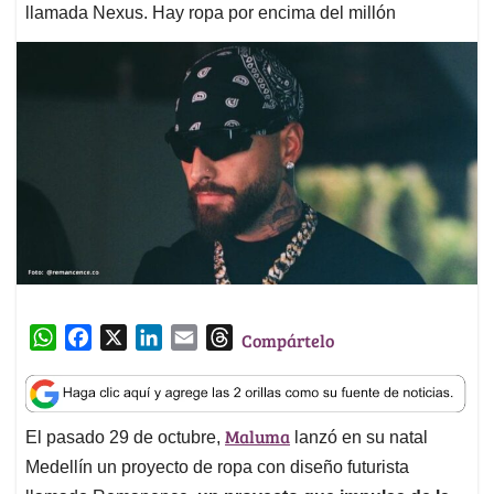
llamada Nexus. Hay ropa por encima del millón
W
F
X
L
E
T
Compártelo
h
a
i
m
h
a
c
n
a
r
t
e
k
i
e
Maluma
El pasado 29 de octubre,
lanzó en su natal
s
b
e
l
a
A
o
d
d
Medellín un proyecto de ropa con diseño futurista