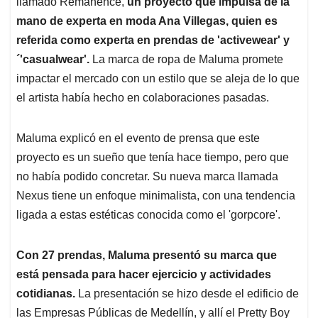
p
o
I
s
llamado Remanence,
un proyecto que impulsa de la
p
k
n
mano de experta en moda Ana Villegas, quien es
referida como experta en prendas de 'activewear' y
´'casualwear'.
La marca de ropa de Maluma promete
impactar el mercado con un estilo que se aleja de lo que
el artista había hecho en colaboraciones pasadas.
Maluma explicó en el evento de prensa que este
proyecto es un sueño que tenía hace tiempo, pero que
no había podido concretar. Su nueva marca llamada
Nexus tiene un enfoque minimalista, con una tendencia
ligada a estas estéticas conocida como el 'gorpcore'.
Con 27 prendas, Maluma presentó su marca que
está pensada para hacer ejercicio y actividades
cotidianas.
La presentación se hizo desde el edificio de
las Empresas Públicas de Medellín, y allí el Pretty Boy