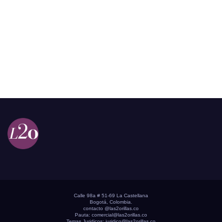
Calle 98a # 51-69 La Castellana
Bogotá, Colombia.
contacto @las2orillas.co
Pauta:
comercial@las2orillas.co
Temas Juridicos:
juridico@las2orillas.co