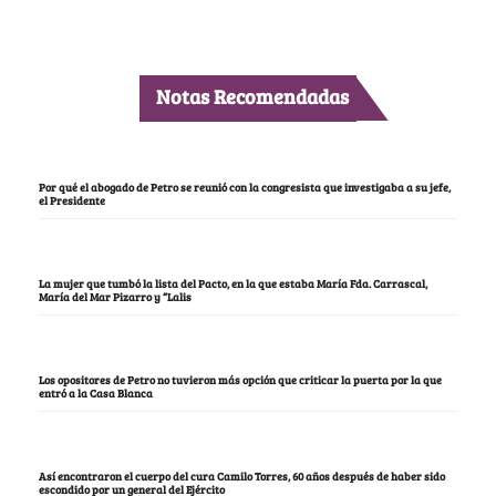
Notas Recomendadas
Por qué el abogado de Petro se reunió con la congresista que investigaba a su jefe,
el Presidente
La mujer que tumbó la lista del Pacto, en la que estaba María Fda. Carrascal,
María del Mar Pizarro y “Lalis
Los opositores de Petro no tuvieron más opción que criticar la puerta por la que
entró a la Casa Blanca
Así encontraron el cuerpo del cura Camilo Torres, 60 años después de haber sido
escondido por un general del Ejército