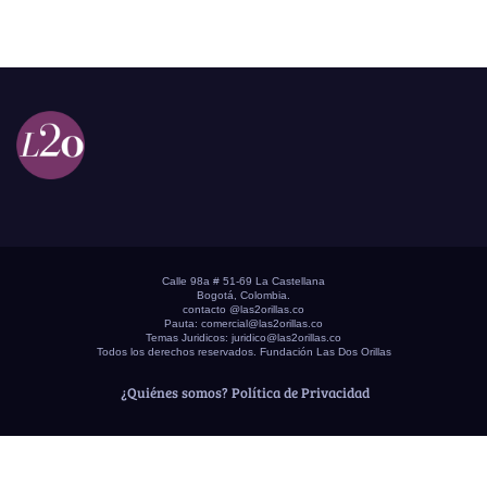
Calle 98a # 51-69 La Castellana
Bogotá, Colombia.
contacto @las2orillas.co
Pauta:
comercial@las2orillas.co
Temas Juridicos:
juridico@las2orillas.co
Todos los derechos reservados. Fundación Las Dos Orillas
¿Quiénes somos?
Política de Privacidad