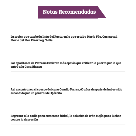
Notas Recomendadas
La mujer que tumbó la lista del Pacto, en la que estaba María Fda. Carrascal,
María del Mar Pizarro y “Lalis
Los opositores de Petro no tuvieron más opción que criticar la puerta por la que
entró a la Casa Blanca
Así encontraron el cuerpo del cura Camilo Torres, 60 años después de haber sido
escondido por un general del Ejército
Regresar a la radio para comentar fútbol, la solución de Iván Mejía para luchar
contra la depresión