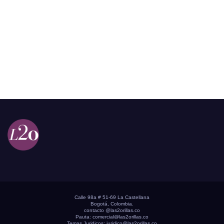
Calle 98a # 51-69 La Castellana
Bogotá, Colombia.
contacto @las2orillas.co
Pauta:
comercial@las2orillas.co
Temas Juridicos:
juridico@las2orillas.co