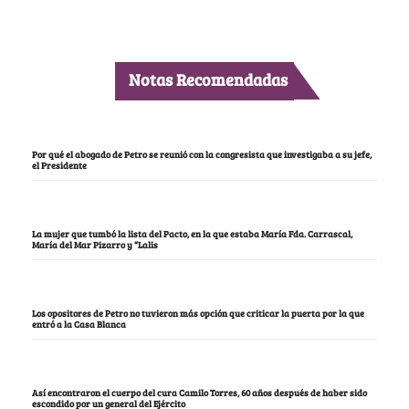
Notas Recomendadas
Por qué el abogado de Petro se reunió con la congresista que investigaba a su jefe,
el Presidente
La mujer que tumbó la lista del Pacto, en la que estaba María Fda. Carrascal,
María del Mar Pizarro y “Lalis
Los opositores de Petro no tuvieron más opción que criticar la puerta por la que
entró a la Casa Blanca
Así encontraron el cuerpo del cura Camilo Torres, 60 años después de haber sido
escondido por un general del Ejército