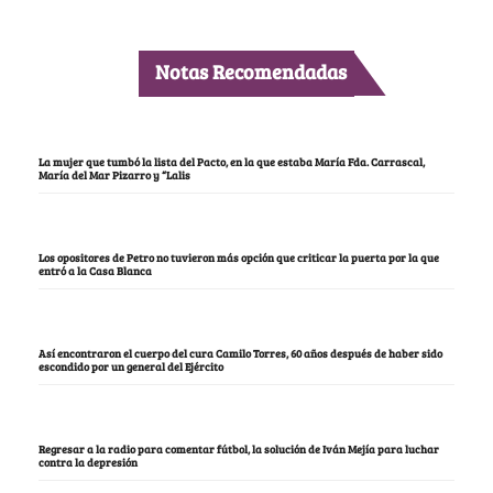
Notas Recomendadas
La mujer que tumbó la lista del Pacto, en la que estaba María Fda. Carrascal,
María del Mar Pizarro y “Lalis
Los opositores de Petro no tuvieron más opción que criticar la puerta por la que
entró a la Casa Blanca
Así encontraron el cuerpo del cura Camilo Torres, 60 años después de haber sido
escondido por un general del Ejército
Regresar a la radio para comentar fútbol, la solución de Iván Mejía para luchar
contra la depresión