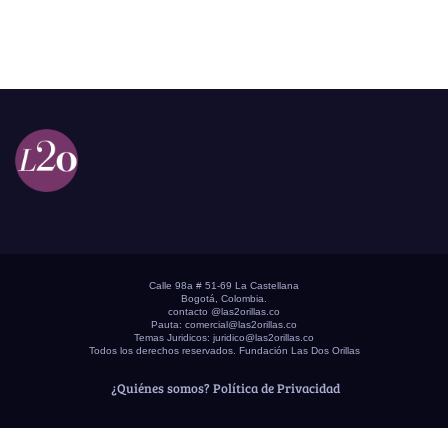
Calle 98a # 51-69 La Castellana
Bogotá, Colombia.
contacto @las2orillas.co
Pauta:
comercial@las2orillas.co
Temas Juridicos:
juridico@las2orillas.co
Todos los derechos reservados. Fundación Las Dos Orillas
¿Quiénes somos?
Política de Privacidad