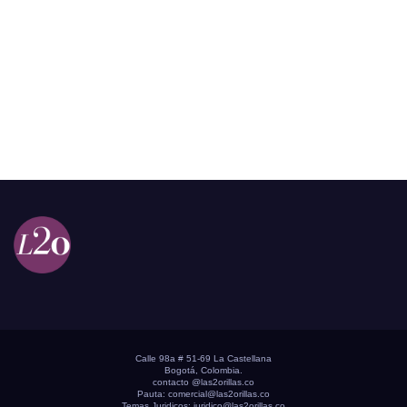
Calle 98a # 51-69 La Castellana
Bogotá, Colombia.
contacto @las2orillas.co
Pauta:
comercial@las2orillas.co
Temas Juridicos:
juridico@las2orillas.co