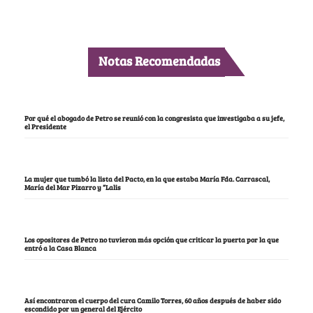
Notas Recomendadas
Por qué el abogado de Petro se reunió con la congresista que investigaba a su jefe,
el Presidente
La mujer que tumbó la lista del Pacto, en la que estaba María Fda. Carrascal,
María del Mar Pizarro y “Lalis
Los opositores de Petro no tuvieron más opción que criticar la puerta por la que
entró a la Casa Blanca
Así encontraron el cuerpo del cura Camilo Torres, 60 años después de haber sido
escondido por un general del Ejército