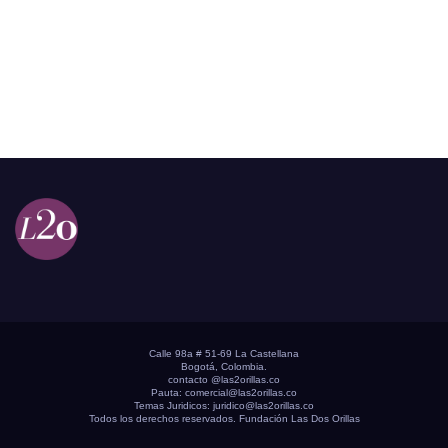
Calle 98a # 51-69 La Castellana
Bogotá, Colombia.
contacto @las2orillas.co
Pauta:
comercial@las2orillas.co
Temas Juridicos:
juridico@las2orillas.co
Todos los derechos reservados. Fundación Las Dos Orillas