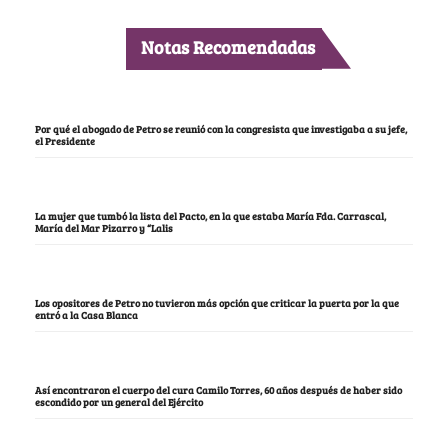
Notas Recomendadas
Por qué el abogado de Petro se reunió con la congresista que investigaba a su jefe,
el Presidente
La mujer que tumbó la lista del Pacto, en la que estaba María Fda. Carrascal,
María del Mar Pizarro y “Lalis
Los opositores de Petro no tuvieron más opción que criticar la puerta por la que
entró a la Casa Blanca
Así encontraron el cuerpo del cura Camilo Torres, 60 años después de haber sido
escondido por un general del Ejército