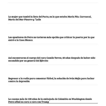
La mujer que tumbó la lista del Pacto, en la que estaba María Fda. Carrascal,
María del Mar Pizarro y “Lalis
Los opositores de Petro no tuvieron más opción que criticar la puerta por la que
entró a la Casa Blanca
Así encontraron el cuerpo del cura Camilo Torres, 60 años después de haber sido
escondido por un general del Ejército
Regresar a la radio para comentar fútbol, la solución de Iván Mejía para luchar
contra la depresión
La casona más de 100 años de la embajada de Colombia en Washington donde
Petro afinó su cara a cara con Trump