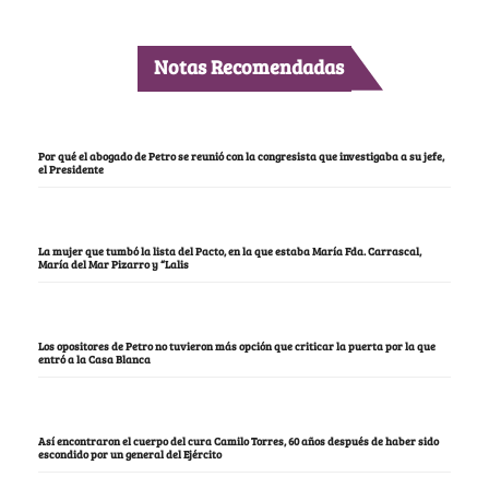
Notas Recomendadas
Por qué el abogado de Petro se reunió con la congresista que investigaba a su jefe,
el Presidente
La mujer que tumbó la lista del Pacto, en la que estaba María Fda. Carrascal,
María del Mar Pizarro y “Lalis
Los opositores de Petro no tuvieron más opción que criticar la puerta por la que
entró a la Casa Blanca
Así encontraron el cuerpo del cura Camilo Torres, 60 años después de haber sido
escondido por un general del Ejército