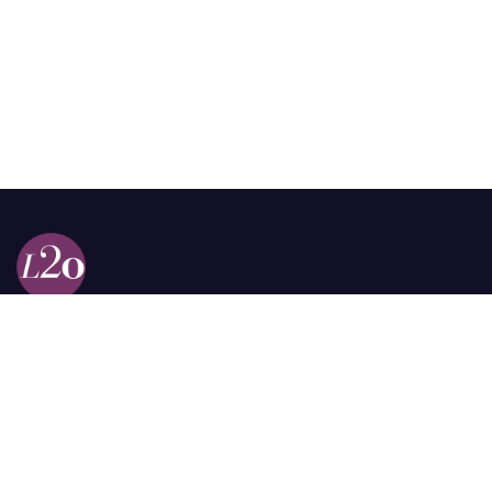
Calle 98a # 51-69 La Castellana
Bogotá, Colombia.
contacto @las2orillas.co
Pauta:
comercial@las2orillas.co
Temas Juridicos:
juridico@las2orillas.co
Todos los derechos reservados. Fundación Las Dos Orillas