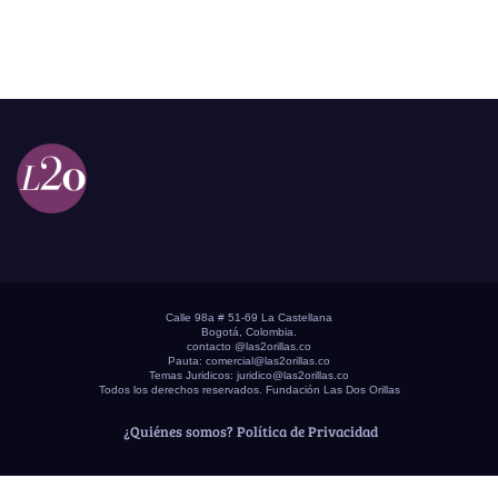
Calle 98a # 51-69 La Castellana
Bogotá, Colombia.
contacto @las2orillas.co
Pauta:
comercial@las2orillas.co
Temas Juridicos:
juridico@las2orillas.co
Todos los derechos reservados. Fundación Las Dos Orillas
¿Quiénes somos?
Política de Privacidad