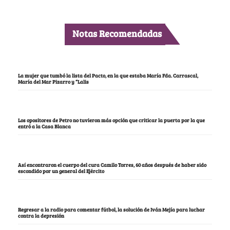
Notas Recomendadas
La mujer que tumbó la lista del Pacto, en la que estaba María Fda. Carrascal,
María del Mar Pizarro y “Lalis
Los opositores de Petro no tuvieron más opción que criticar la puerta por la que
entró a la Casa Blanca
Así encontraron el cuerpo del cura Camilo Torres, 60 años después de haber sido
escondido por un general del Ejército
Regresar a la radio para comentar fútbol, la solución de Iván Mejía para luchar
contra la depresión