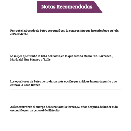
Notas Recomendadas
Por qué el abogado de Petro se reunió con la congresista que investigaba a su jefe,
el Presidente
La mujer que tumbó la lista del Pacto, en la que estaba María Fda. Carrascal,
María del Mar Pizarro y “Lalis
Los opositores de Petro no tuvieron más opción que criticar la puerta por la que
entró a la Casa Blanca
Así encontraron el cuerpo del cura Camilo Torres, 60 años después de haber sido
escondido por un general del Ejército