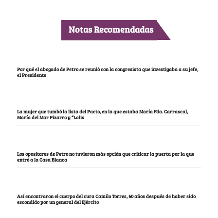
Notas Recomendadas
Por qué el abogado de Petro se reunió con la congresista que investigaba a su jefe,
el Presidente
La mujer que tumbó la lista del Pacto, en la que estaba María Fda. Carrascal,
María del Mar Pizarro y “Lalis
Los opositores de Petro no tuvieron más opción que criticar la puerta por la que
entró a la Casa Blanca
Así encontraron el cuerpo del cura Camilo Torres, 60 años después de haber sido
escondido por un general del Ejército