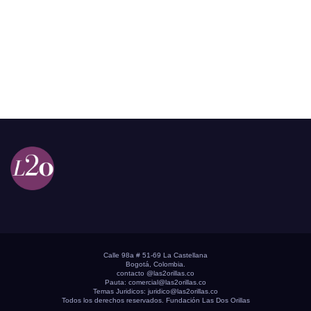
Calle 98a # 51-69 La Castellana
Bogotá, Colombia.
contacto @las2orillas.co
Pauta:
comercial@las2orillas.co
Temas Juridicos:
juridico@las2orillas.co
Todos los derechos reservados. Fundación Las Dos Orillas