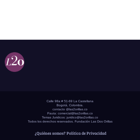
Calle 98a # 51-69 La Castellana
Bogotá, Colombia.
contacto @las2orillas.co
Pauta:
comercial@las2orillas.co
Temas Juridicos:
juridico@las2orillas.co
Todos los derechos reservados. Fundación Las Dos Orillas
¿Quiénes somos?
Política de Privacidad