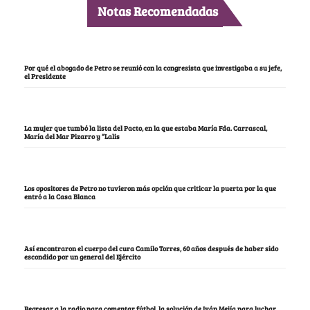
Notas Recomendadas
Por qué el abogado de Petro se reunió con la congresista que investigaba a su jefe,
el Presidente
La mujer que tumbó la lista del Pacto, en la que estaba María Fda. Carrascal,
María del Mar Pizarro y “Lalis
Los opositores de Petro no tuvieron más opción que criticar la puerta por la que
entró a la Casa Blanca
Así encontraron el cuerpo del cura Camilo Torres, 60 años después de haber sido
escondido por un general del Ejército
Regresar a la radio para comentar fútbol, la solución de Iván Mejía para luchar