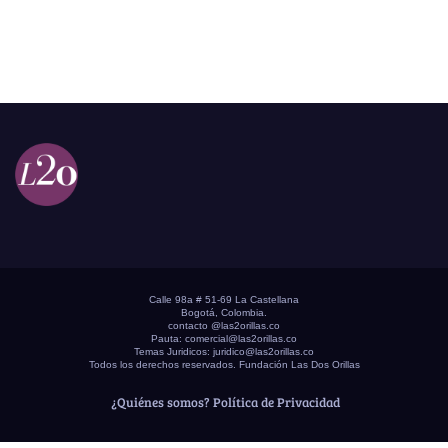
Calle 98a # 51-69 La Castellana
Bogotá, Colombia.
contacto @las2orillas.co
Pauta:
comercial@las2orillas.co
Temas Juridicos:
juridico@las2orillas.co
Todos los derechos reservados. Fundación Las Dos Orillas
¿Quiénes somos?
Política de Privacidad