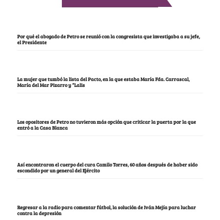
Por qué el abogado de Petro se reunió con la congresista que investigaba a su jefe,
el Presidente
La mujer que tumbó la lista del Pacto, en la que estaba María Fda. Carrascal,
María del Mar Pizarro y “Lalis
Los opositores de Petro no tuvieron más opción que criticar la puerta por la que
entró a la Casa Blanca
Así encontraron el cuerpo del cura Camilo Torres, 60 años después de haber sido
escondido por un general del Ejército
Regresar a la radio para comentar fútbol, la solución de Iván Mejía para luchar
contra la depresión