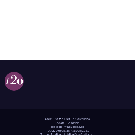
Calle 98a # 51-69 La Castellana
Bogotá, Colombia.
contacto @las2orillas.co
Pauta:
comercial@las2orillas.co
Temas Juridicos:
juridico@las2orillas.co