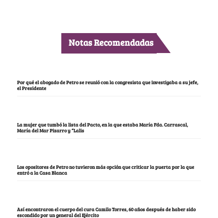
Notas Recomendadas
Por qué el abogado de Petro se reunió con la congresista que investigaba a su jefe,
el Presidente
La mujer que tumbó la lista del Pacto, en la que estaba María Fda. Carrascal,
María del Mar Pizarro y “Lalis
Los opositores de Petro no tuvieron más opción que criticar la puerta por la que
entró a la Casa Blanca
Así encontraron el cuerpo del cura Camilo Torres, 60 años después de haber sido
escondido por un general del Ejército