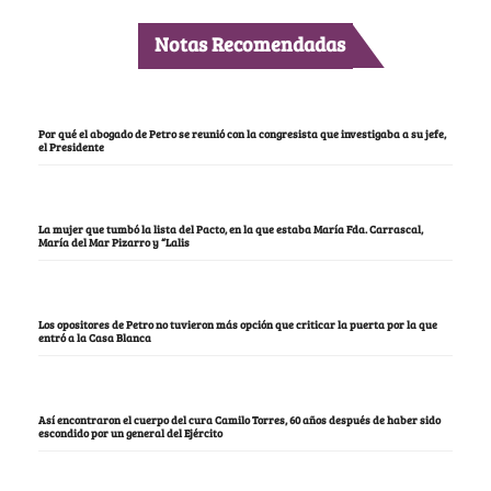
Notas Recomendadas
Por qué el abogado de Petro se reunió con la congresista que investigaba a su jefe,
el Presidente
La mujer que tumbó la lista del Pacto, en la que estaba María Fda. Carrascal,
María del Mar Pizarro y “Lalis
Los opositores de Petro no tuvieron más opción que criticar la puerta por la que
entró a la Casa Blanca
Así encontraron el cuerpo del cura Camilo Torres, 60 años después de haber sido
escondido por un general del Ejército