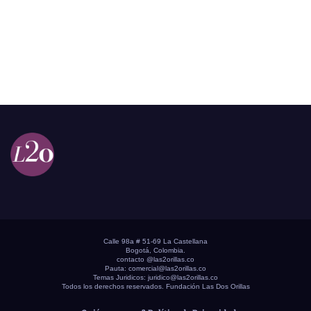
Calle 98a # 51-69 La Castellana
Bogotá, Colombia.
contacto @las2orillas.co
Pauta:
comercial@las2orillas.co
Temas Juridicos:
juridico@las2orillas.co
Todos los derechos reservados. Fundación Las Dos Orillas