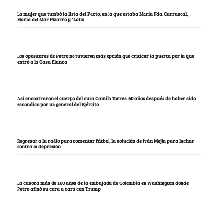
La mujer que tumbó la lista del Pacto, en la que estaba María Fda. Carrascal,
María del Mar Pizarro y “Lalis
Los opositores de Petro no tuvieron más opción que criticar la puerta por la que
entró a la Casa Blanca
Así encontraron el cuerpo del cura Camilo Torres, 60 años después de haber sido
escondido por un general del Ejército
Regresar a la radio para comentar fútbol, la solución de Iván Mejía para luchar
contra la depresión
La casona más de 100 años de la embajada de Colombia en Washington donde
Petro afinó su cara a cara con Trump