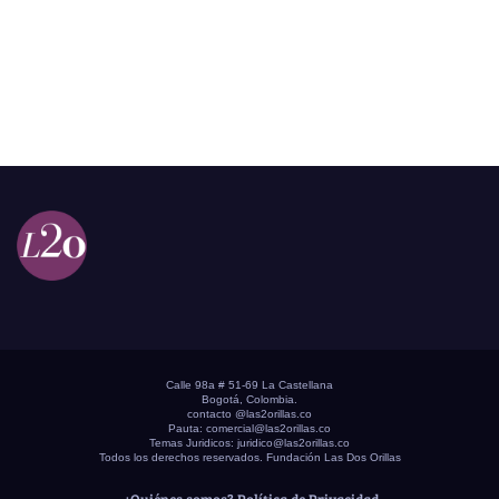
Calle 98a # 51-69 La Castellana
Bogotá, Colombia.
contacto @las2orillas.co
Pauta:
comercial@las2orillas.co
Temas Juridicos:
juridico@las2orillas.co
Todos los derechos reservados. Fundación Las Dos Orillas
¿Quiénes somos?
Política de Privacidad