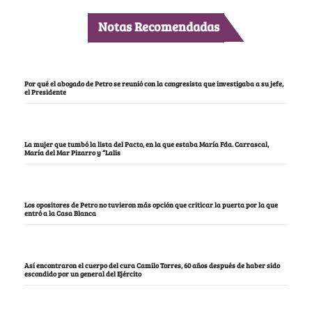
Notas Recomendadas
Por qué el abogado de Petro se reunió con la congresista que investigaba a su jefe,
el Presidente
La mujer que tumbó la lista del Pacto, en la que estaba María Fda. Carrascal,
María del Mar Pizarro y “Lalis
Los opositores de Petro no tuvieron más opción que criticar la puerta por la que
entró a la Casa Blanca
Así encontraron el cuerpo del cura Camilo Torres, 60 años después de haber sido
escondido por un general del Ejército