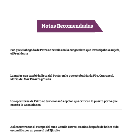
Notas Recomendadas
Por qué el abogado de Petro se reunió con la congresista que investigaba a su jefe,
el Presidente
La mujer que tumbó la lista del Pacto, en la que estaba María Fda. Carrascal,
María del Mar Pizarro y “Lalis
Los opositores de Petro no tuvieron más opción que criticar la puerta por la que
entró a la Casa Blanca
Así encontraron el cuerpo del cura Camilo Torres, 60 años después de haber sido
escondido por un general del Ejército