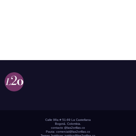
Calle 98a # 51-69 La Castellana
Bogotá, Colombia.
contacto @las2orillas.co
Pauta:
comercial@las2orillas.co
Temas Juridicos:
juridico@las2orillas.co