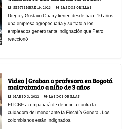
empleados y el video se volvió viral?
SEPTIEMBRE 19, 2023
LAS DOS ORILLAS
Diego y Gustavo Charry tienen desde hace 10 años
una empresa agropecuaria y su trato a los
empleados generó tanta indignación que Petro
reaccionó
Video | Graban a profesora en Bogotá
maltratando a niño de 3 años
MARZO 3, 2022
LAS DOS ORILLAS
El ICBF acompañará de denuncia contra la
cuidadora del menor ante la Fiscalía General. Los
colombianos están indignados.