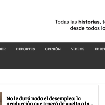
DER
DEPORTES
OPINIÓN
VIDEOS
EDIC
No le duró nada el desempleo: la
producción que traerá de vuelta a la