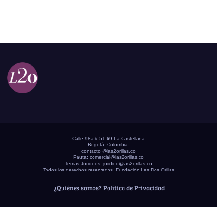
Calle 98a # 51-69 La Castellana
Bogotá, Colombia.
contacto @las2orillas.co
Pauta:
comercial@las2orillas.co
Temas Juridicos:
juridico@las2orillas.co
Todos los derechos reservados. Fundación Las Dos Orillas
¿Quiénes somos?
Política de Privacidad