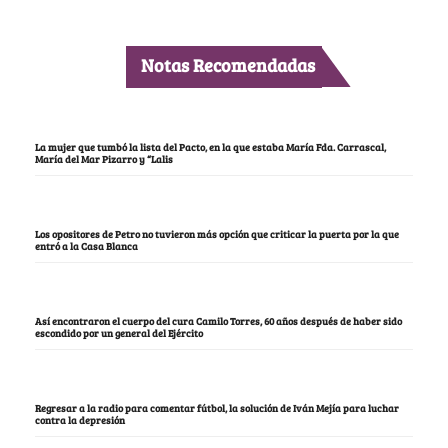
Notas Recomendadas
La mujer que tumbó la lista del Pacto, en la que estaba María Fda. Carrascal,
María del Mar Pizarro y “Lalis
Los opositores de Petro no tuvieron más opción que criticar la puerta por la que
entró a la Casa Blanca
Así encontraron el cuerpo del cura Camilo Torres, 60 años después de haber sido
escondido por un general del Ejército
Regresar a la radio para comentar fútbol, la solución de Iván Mejía para luchar
contra la depresión