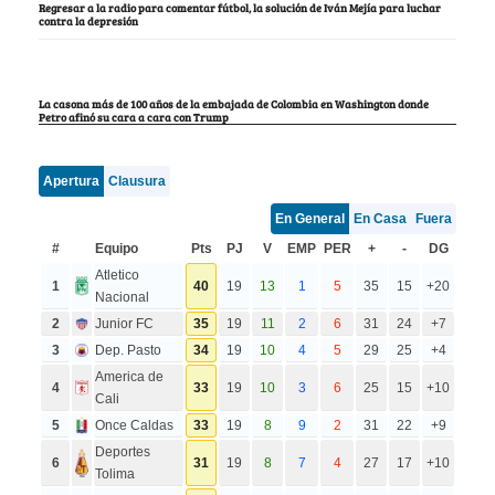
Regresar a la radio para comentar fútbol, la solución de Iván Mejía para luchar
contra la depresión
La casona más de 100 años de la embajada de Colombia en Washington donde
Petro afinó su cara a cara con Trump
Apertura
Clausura
En General
En Casa
Fuera
#
Equipo
Pts
PJ
V
EMP
PER
+
-
DG
Atletico
1
40
19
13
1
5
35
15
+20
Nacional
2
Junior FC
35
19
11
2
6
31
24
+7
3
Dep. Pasto
34
19
10
4
5
29
25
+4
America de
4
33
19
10
3
6
25
15
+10
Cali
5
Once Caldas
33
19
8
9
2
31
22
+9
Deportes
6
31
19
8
7
4
27
17
+10
Tolima