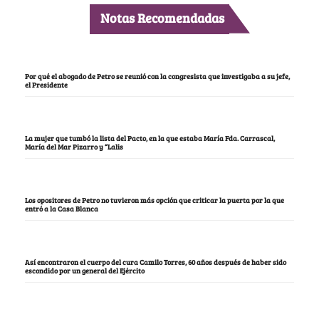
Notas Recomendadas
Por qué el abogado de Petro se reunió con la congresista que investigaba a su jefe,
el Presidente
La mujer que tumbó la lista del Pacto, en la que estaba María Fda. Carrascal,
María del Mar Pizarro y “Lalis
Los opositores de Petro no tuvieron más opción que criticar la puerta por la que
entró a la Casa Blanca
Así encontraron el cuerpo del cura Camilo Torres, 60 años después de haber sido
escondido por un general del Ejército