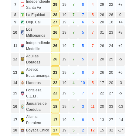
Independiente
7
29
19
7
8
4
29
22
+7
Santa Fe
8
La Equidad
28
19
7
7
5
26
26
0
9
Dep. Cali
27
19
7
6
6
20
16
+4
Los
10
26
19
7
5
7
31
23
+8
Millionarios
Independiente
11
26
19
7
5
7
26
24
+2
Medellin
Aguilas
12
26
19
7
5
7
20
25
-5
Doradas
Atletico
13
23
19
5
8
6
26
20
+6
Bucaramanga
14
Llaneros
22
19
4
10
5
17
20
-3
Fortaleza
15
22
19
5
7
7
22
27
-5
C.E.I.F.
Jaguares de
16
18
19
5
3
11
20
33
-13
Cordoba
Alianza
17
17
19
3
8
8
13
27
-14
Petrolera
18
Boyaca Chico
17
19
5
2
12
15
32
-17