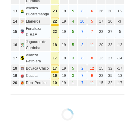
Doradas
Atletico
13
23
19
5
8
6
26
20
+6
Bucaramanga
14
Llaneros
22
19
4
10
5
17
20
-3
Fortaleza
15
22
19
5
7
7
22
27
-5
C.E.I.F.
Jaguares de
16
18
19
5
3
11
20
33
-13
Cordoba
Alianza
17
17
19
3
8
8
13
27
-14
Petrolera
18
Boyaca Chico
17
19
5
2
12
15
32
-17
19
Cucuta
16
19
3
7
9
22
35
-13
20
Dep. Pereira
10
19
1
7
11
15
32
-17