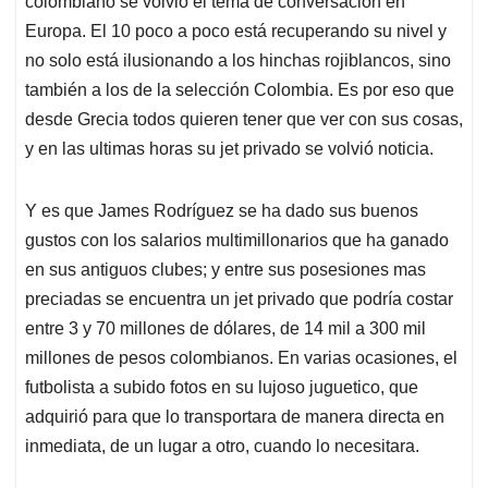
p
o
I
s
colombiano se volvió el tema de conversación en
p
k
n
Europa. El 10 poco a poco está recuperando su nivel y
no solo está ilusionando a los hinchas rojiblancos, sino
también a los de la selección Colombia. Es por eso que
desde Grecia todos quieren tener que ver con sus cosas,
y en las ultimas horas su jet privado se volvió noticia.
Y es que James Rodríguez se ha dado sus buenos
gustos con los salarios multimillonarios que ha ganado
en sus antiguos clubes; y entre sus posesiones mas
preciadas se encuentra un jet privado que podría costar
entre 3 y 70 millones de dólares, de 14 mil a 300 mil
millones de pesos colombianos. En varias ocasiones, el
futbolista a subido fotos en su lujoso juguetico, que
adquirió para que lo transportara de manera directa en
inmediata, de un lugar a otro, cuando lo necesitara.