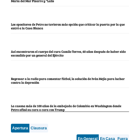
María del Mar Pizarro y “Lalis
Los opositores de Petro no tuvieron más opción que criticar la puerta por la que
entró a la Casa Blanca
Así encontraron el cuerpo del cura Camilo Torres, 60 años después de haber sido
escondido por un general del Ejército
Regresar a la radio para comentar fútbol, la solución de Iván Mejía para luchar
contra la depresión
La casona más de 100 años de la embajada de Colombia en Washington donde
Petro afinó su cara a cara con Trump
Apertura
Clausura
En General
En Casa
Fuera