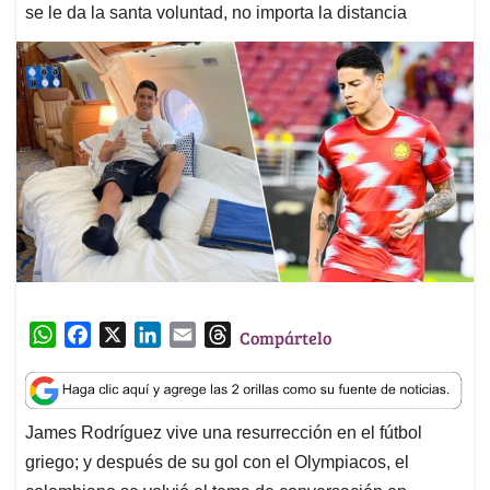
se le da la santa voluntad, no importa la distancia
W
F
X
L
E
T
Compártelo
h
a
i
m
h
a
c
n
a
r
t
e
k
i
e
James Rodríguez vive una resurrección en el fútbol
s
b
e
l
a
griego; y después de su gol con el Olympiacos, el
A
o
d
d