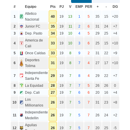
#
Equipo
Pts
PJ
V
EMP
PER
+
-
DG
Atletico
1
40
19
13
1
5
35
15
+20
Nacional
2
Junior FC
35
19
11
2
6
31
24
+7
3
Dep. Pasto
34
19
10
4
5
29
25
+4
America de
4
33
19
10
3
6
25
15
+10
Cali
5
Once Caldas
33
19
8
9
2
31
22
+9
Deportes
6
31
19
8
7
4
27
17
+10
Tolima
Independiente
7
29
19
7
8
4
29
22
+7
Santa Fe
8
La Equidad
28
19
7
7
5
26
26
0
9
Dep. Cali
27
19
7
6
6
20
16
+4
Los
10
26
19
7
5
7
31
23
+8
Millionarios
Independiente
11
26
19
7
5
7
26
24
+2
Medellin
Aguilas
12
26
19
7
5
7
20
25
-5