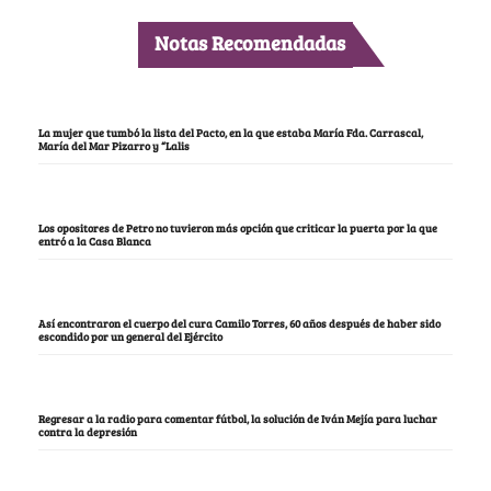
Notas Recomendadas
La mujer que tumbó la lista del Pacto, en la que estaba María Fda. Carrascal,
María del Mar Pizarro y “Lalis
Los opositores de Petro no tuvieron más opción que criticar la puerta por la que
entró a la Casa Blanca
Así encontraron el cuerpo del cura Camilo Torres, 60 años después de haber sido
escondido por un general del Ejército
Regresar a la radio para comentar fútbol, la solución de Iván Mejía para luchar
contra la depresión