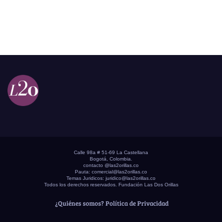
Calle 98a # 51-69 La Castellana
Bogotá, Colombia.
contacto @las2orillas.co
Pauta:
comercial@las2orillas.co
Temas Juridicos:
juridico@las2orillas.co
Todos los derechos reservados. Fundación Las Dos Orillas
¿Quiénes somos?
Política de Privacidad