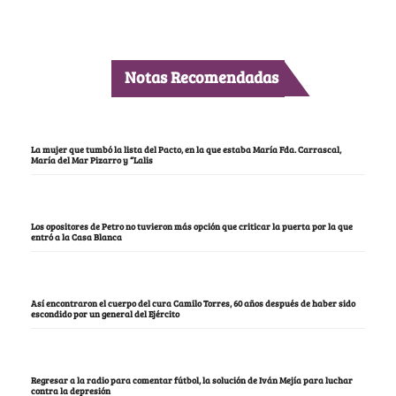
Notas Recomendadas
La mujer que tumbó la lista del Pacto, en la que estaba María Fda. Carrascal,
María del Mar Pizarro y “Lalis
Los opositores de Petro no tuvieron más opción que criticar la puerta por la que
entró a la Casa Blanca
Así encontraron el cuerpo del cura Camilo Torres, 60 años después de haber sido
escondido por un general del Ejército
Regresar a la radio para comentar fútbol, la solución de Iván Mejía para luchar
contra la depresión