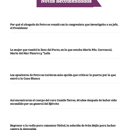
Notas Recomendadas
Por qué el abogado de Petro se reunió con la congresista que investigaba a su jefe,
el Presidente
La mujer que tumbó la lista del Pacto, en la que estaba María Fda. Carrascal,
María del Mar Pizarro y “Lalis
Los opositores de Petro no tuvieron más opción que criticar la puerta por la que
entró a la Casa Blanca
Así encontraron el cuerpo del cura Camilo Torres, 60 años después de haber sido
escondido por un general del Ejército
Regresar a la radio para comentar fútbol, la solución de Iván Mejía para luchar
contra la depresión